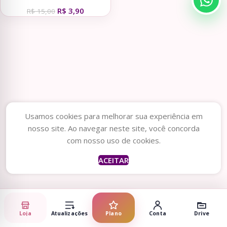
Personalizados – Natal V23
R$
3,90
(Vintage)
R$
15,00
Usamos cookies para melhorar sua experiência em
nosso site. Ao navegar neste site, você concorda
com nosso uso de cookies.
ACEITAR
Loja
Atualizações
Plano
Conta
Drive