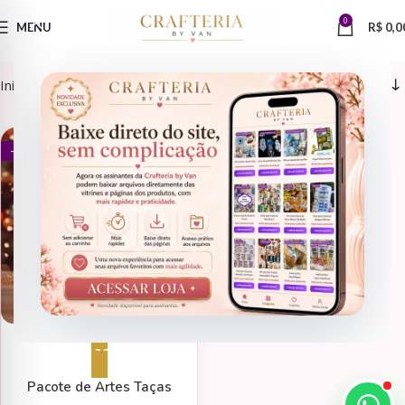
0
MENU
R$
0,0
Início
Sublimação > Taças
DATAS COMEMORATIVAS
- 74%
Adicionar ao carrinho
Pacote de Artes Taças