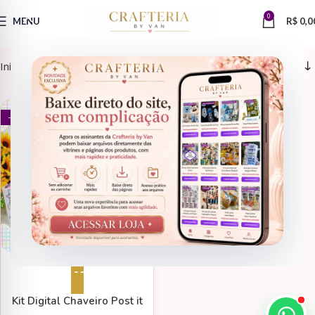
0
MENU
R$
0,0
Início
Sublimação > Chaveiros
ENCADERNAÇÃO > POSTIT
- 82%
Adicionar ao carrinho
Kit Digital Chaveiro Post it