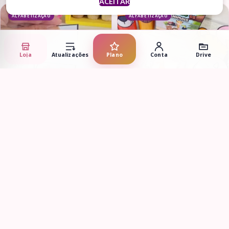
ACEITAR
ALFABETIZAÇÃO
ALFABETIZAÇÃO
Loja
Atualizações
Plano
Conta
Drive
Adicionar ao carrinho
Adicionar ao carrinho
Pareamento de sílabas
Caixa Imitando os Animais
complexas
R$
6,90
R$
6,90
ALFABETIZAÇÃO
ALFABETIZAÇÃO