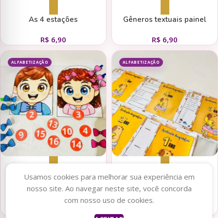
Adicionar ao carrinho
Adicionar ao carrinho
As 4 estações
Gêneros textuais painel
R$
6,90
R$
6,90
ALFABETIZAÇÃO
ALFABETIZAÇÃO
Adicionar ao carrinho
Adicionar ao carrinho
Usamos cookies para melhorar sua experiência em
nosso site. Ao navegar neste site, você concorda
Luva Numerais
COMBO Avaliação
com nosso uso de cookies.
Diagnóstica Capivara (1º ao 5º
R$
6,90
R$
25,00
ano)