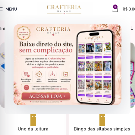
0
MENU
R$
0,0
Início
Rotina Escolar
ALFABETIZAÇÃO
ALFABETIZAÇÃO
Adicionar ao carrinho
Adicionar ao carrinho
Uno da leitura
Bingo das sílabas simples