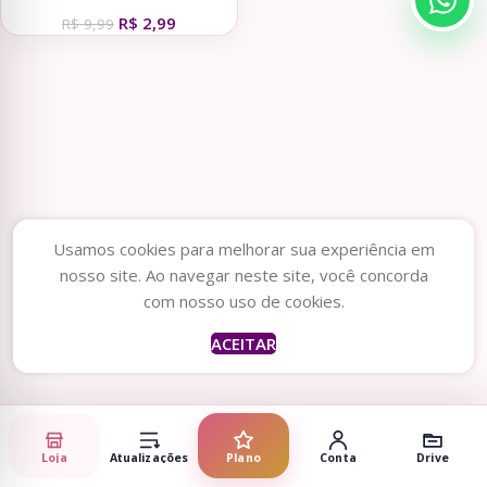
imagens e fundos – Dia da
R$
2,99
Enfermagem (Telma Contel)
R$
9,99
Usamos cookies para melhorar sua experiência em
nosso site. Ao navegar neste site, você concorda
com nosso uso de cookies.
ACEITAR
Loja
Atualizações
Plano
Conta
Drive