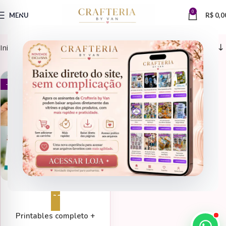
0
MENU
R$
0,0
Início
Porta Chá
ARQUIVOS DE CORTE
- 70%
Adicionar ao carrinho
Printables completo +