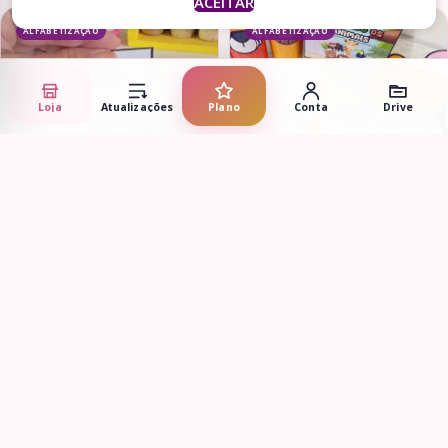
ACEITAR
ALFABETIZAÇÃO
ALFABETIZAÇÃO
Loja
Atualizações
Plano
Conta
Drive
Adicionar ao carrinho
Adicionar ao carrinho
Pareamento de sílabas
Caixa Imitando os Animais
complexas
R$
6,90
R$
6,90
ALFABETIZAÇÃO
ALFABETIZAÇÃO