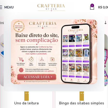
0
MENU
R$
0,0
Início
PLR Total
ALFABETIZAÇÃO
ALFABETIZAÇÃO
Adicionar ao carrinho
Adicionar ao carrinho
Uno da leitura
Bingo das sílabas simples