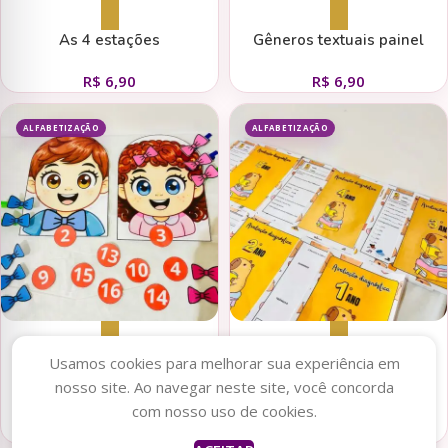
Adicionar ao carrinho
Adicionar ao carrinho
As 4 estações
Gêneros textuais painel
R$
6,90
R$
6,90
ALFABETIZAÇÃO
ALFABETIZAÇÃO
Adicionar ao carrinho
Adicionar ao carrinho
Usamos cookies para melhorar sua experiência em
nosso site. Ao navegar neste site, você concorda
Luva Numerais
COMBO Avaliação
com nosso uso de cookies.
Diagnóstica Capivara (1º ao 5º
R$
6,90
R$
25,00
ano)