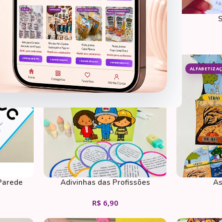
imples
Banana da Leitura
S
R$
6,90
ALFABETIZAÇÃO
ALFABETIZA
Parede
Adivinhas das Profissões
As
R$
6,90