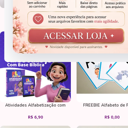
Uno da leitura
Bingo das sílabas s
R$
6,90
R$
6,90
ALFABETIZAÇÃO
ALFABETIZAÇÃO
Atividades Alfabetização com
FREEBIE Alfabeto de 
base Bíblica
R$
6,90
R$
0,00