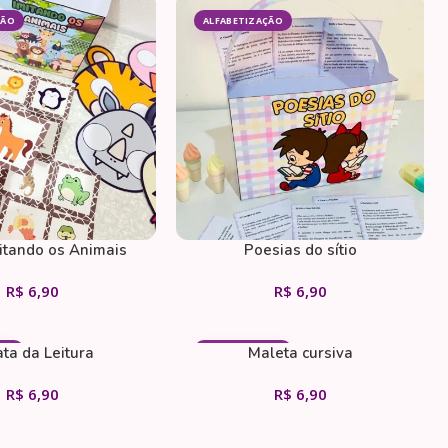
ÇÃO
ALFABETIZAÇÃO
itando os Animais
Poesias do sítio
R$
6,90
R$
6,90
ta da Leitura
Maleta cursiva
ÇÃO
ALFABETIZAÇÃO
R$
6,90
R$
6,90