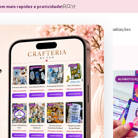
com mais rapidez e praticidade!
Home
Loja
Planos
Atualizações
ALFABETIZAÇÃO
ALFABETIZA