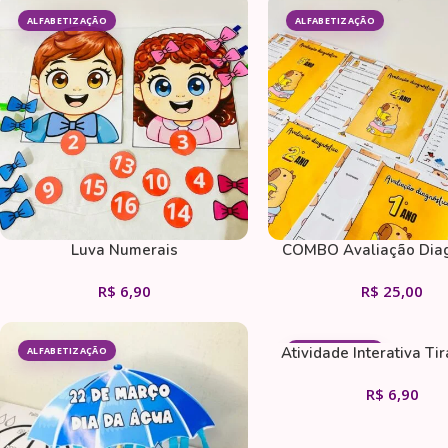
ALFABETIZAÇÃO
ALFABETIZAÇÃO
Luva Numerais
COMBO Avaliação Diag
Capivara (1º ao 5º 
R$
6,90
R$
25,00
Atividade Interativa Ti
ALFABETIZAÇÃO
ALFABETIZAÇÃO
R$
6,90