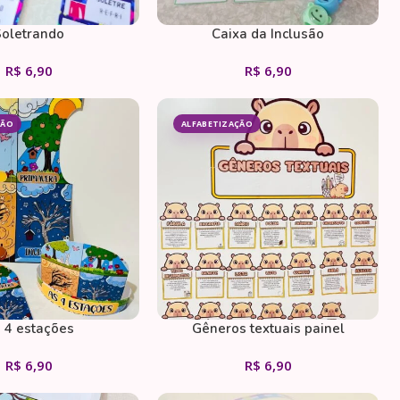
oletrando
Caixa da Inclusão
R$
6,90
R$
6,90
ÇÃO
ALFABETIZAÇÃO
 4 estações
Gêneros textuais painel
R$
6,90
R$
6,90