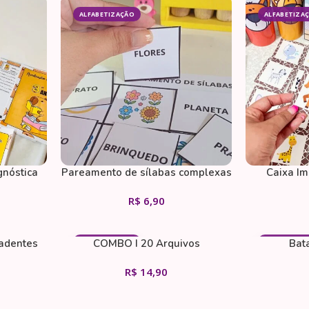
ALFABETIZAÇÃO
ALFABETIZA
nóstica
Pareamento de sílabas complexas
Caixa Im
ano)
R$
6,90
radentes
COMBO I 20 Arquivos
Bata
ALFABETIZAÇÃO
ALFABETIZA
Pedagógicos
R$
14,90