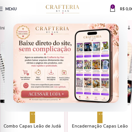
0
MENU
R$
0,0
Início
Encadernação
Capas
CAPAS
CAPAS
Adicionar ao carrinho
Adicionar ao carrinho
Combo Capas Leão de Judá
Encadernação Capas Leão