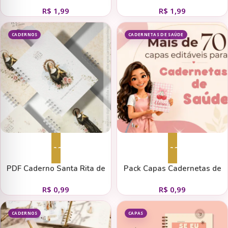
Colour
R$
1,99
R$
1,99
CADERNOS
CADERNETAS DE SAÚDE
Adicionar ao carrinho
Adicionar ao carrinho
PDF Caderno Santa Rita de
Pack Capas Cadernetas de
Cássia+ 5 Capas
Saude Canva
R$
0,99
R$
0,99
CADERNOS
CAPAS