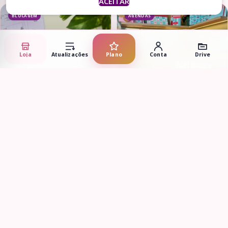
ACEITAR
BLOCAGEM
AGENDAS
Loja
Atualizações
Plano
Conta
Drive
Adicionar ao carrinho
Adicionar ao carrinho
Projeto Qualidades Fruto do
Coletiva Cerejinhas –
Espírito
Completa
R$
2,90
R$
12,90
AGENDAS
CADERNOS