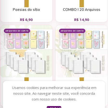
Adicionar ao carrinho
Adicionar ao carrinho
Poesias do sítio
COMBO I 20 Arquivos
Pedagógicos
R$
6,90
R$
14,90
ARQUIVOS DE CORTE
ARQUIVOS DE CORTE
Adicionar ao carrinho
Adicionar ao carrinho
Usamos cookies para melhorar sua experiência em
nosso site. Ao navegar neste site, você concorda
Caderno com versículos –
Caderno com versículos –
com nosso uso de cookies.
Evangélico – Volume 1 e
Católico – Volume 1 e Volume
R$
7,90
R$
7,90
Volume 2 (Sara Estúdio)
2 (Sara Estúdio)