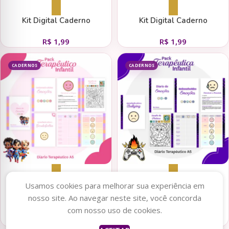
Adicionar ao carrinho
Adicionar ao carrinho
Kit Digital Caderno
Kit Digital Caderno
Terapêutico Infantil –
Terapêutico Infantil –
R$
1,99
R$
1,99
Emoções Neutro Menina
Emoções Herois
CADERNOS
CADERNOS
Adicionar ao carrinho
Adicionar ao carrinho
Usamos cookies para melhorar sua experiência em
nosso site. Ao navegar neste site, você concorda
Kit Digital Caderno
Kit Digital Caderno
com nosso uso de cookies.
Terapêutico Infantil –
Terapêutico Infantil –
R$
1,99
R$
1,99
Emoções Heroinas
Emoções Gamer Menino