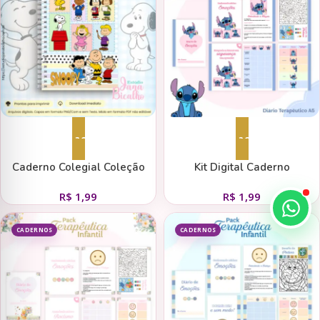
Adicionar ao carrinho
Adicionar ao carrinho
Caderno Colegial Coleção
Kit Digital Caderno
Snoopy N2
Terapêutico Infantil –
R$
1,99
R$
1,99
Emoções Stitch
CADERNOS
CADERNOS