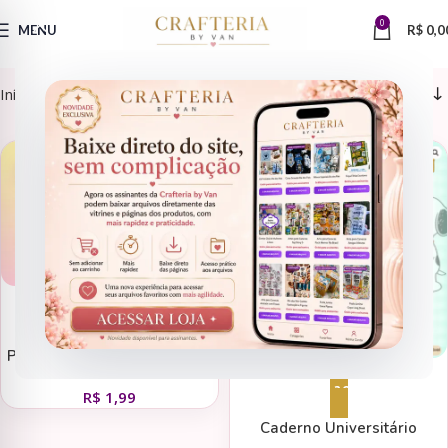
0
MENU
R$
0,0
Início
Encadernação
Cadernos
CADERNOS
CADERNOS
Adicionar ao carrinho
Pack de 70 Livros Interativos
para Imprimir
Adicionar ao carrinho
R$
1,99
Caderno Universitário