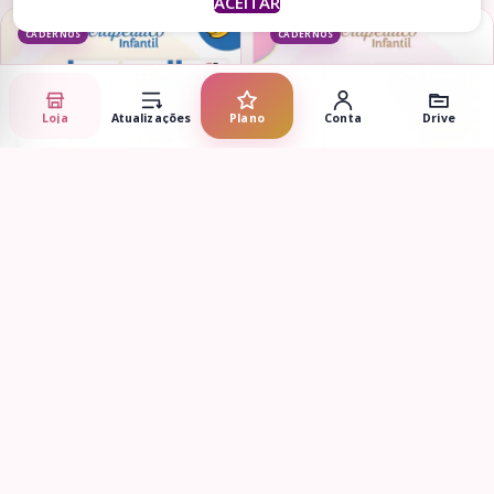
ACEITAR
CADERNOS
CADERNOS
Loja
Atualizações
Plano
Conta
Drive
Adicionar ao carrinho
Adicionar ao carrinho
Kit Digital Caderno
Kit Digital Caderno
Terapêutico Infantil –
Terapêutico Infantil –
R$
1,99
R$
1,99
Emoções Minions
Emoções Corações
CADERNOS
CADERNOS