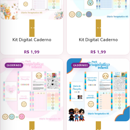
Adicionar ao carrinho
Adicionar ao carrinho
Kit Digital Caderno
Kit Digital Caderno
Terapêutico Infantil –
Terapêutico Infantil –
R$
1,99
R$
1,99
Emoções Ursinho Pooh
Emoções Neutro Menino
CADERNOS
CADERNOS