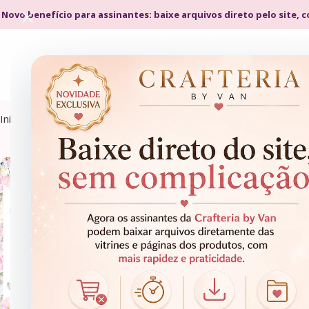
 Novo benefício para assinantes: baixe arquivos direto pelo site, 
Início
Encadernação
Caderneta da Gestante
- 60%
CADERNETA DA GESTANTE
CADERNETA DA GESTANTE