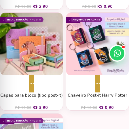
(Desenhitos da Jana)
R$
2,90
R$
0,90
R$
16,00
R$
5,00
ENCADERNAÇÃO > POSTIT
ARQUIVOS DE CORTE
- 79%
- 91%
Adicionar ao carrinho
Adicionar ao carrinho
Capas para bloco (tipo post-it)
Chaveiro Post-it Harry Potter
– 3 tamanhos – Capivaras
R$
3,90
R$
0,90
R$
19,00
R$
10,00
ENCADERNAÇÃO > POSTIT
- 89%