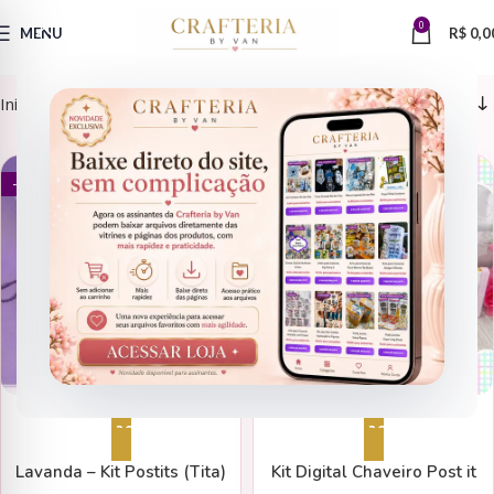
0
MENU
R$
0,0
Início
Encadernação > Postit
CAPAS
ENCADERNAÇÃO > POSTIT
- 82%
- 82%
Adicionar ao carrinho
Adicionar ao carrinho
Lavanda – Kit Postits (Tita)
Kit Digital Chaveiro Post it