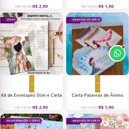
– Coleção Borboleta
Coleção Borboleta
R$
2,90
R$
1,90
R$
14,90
R$
12,90
CAPAS
ARQUIVOS DE CORTE
- 81%
- 86%
Adicionar ao carrinho
Adicionar ao carrinho
Kit de Envelopes Slim e Carta
Carta Palavras de Ânimo
com e sem Pauta ( Coleção
R$
2,90
R$
1,90
Pioneira Eu Sou )
R$
14,90
R$
13,90
ENCADERNAÇÃO > CAPAS
ARQUIVOS DE CORTE
- 90%
- 90%