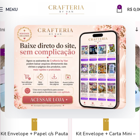
0
MENU
R$
0,0
Início
Encadernação > Papel de Carta
CAPAS
CAPAS
- 81%
- 85%
Adicionar ao carrinho
Adicionar ao carrinho
Kit Envelope + Papel c/s Pauta
Kit Envelope + Carta Mini –