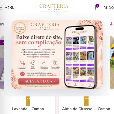
0
MENU
R$
0,0
Início
Encadernação > Bloquinhos
AGENDAS
AGENDAS
- 95%
- 84%
Adicionar ao carrinho
Adicionar ao carrinho
Lavanda – Combo
Alma de Girassol – Combo