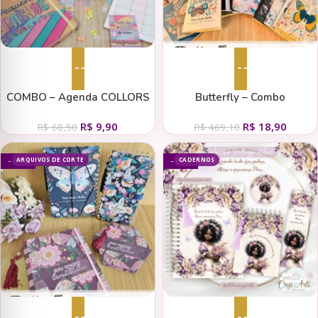
Adicionar ao carrinho
Adicionar ao carrinho
COMBO – Agenda COLLORS
Butterfly – Combo
A5 – 2026 (Mimos
Lançamento (Tita)
R$
9,90
R$
18,90
Personalizados)
R$
68,50
R$
469,10
ARQUIVOS DE CORTE
CADERNOS
- 94%
- 83%