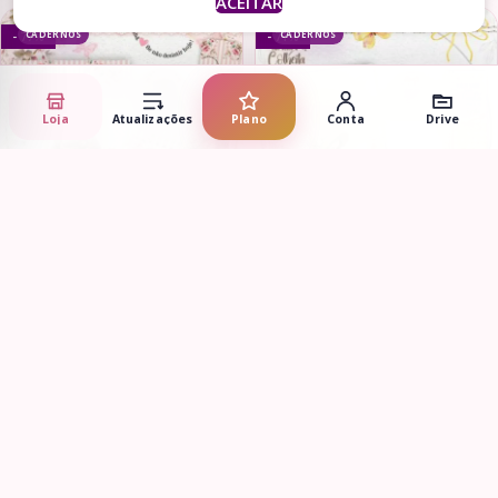
ACEITAR
CADERNOS
CADERNOS
- 77%
- 71%
Loja
Atualizações
Plano
Conta
Drive
Adicionar ao carrinho
Adicionar ao carrinho
Combo não Desista-
Kit Meninas Regador –
Encadernação (Crys Arts)
Encadernação (Crys Arts)
R$
7,90
R$
2,90
R$
35,00
R$
10,00
DATAS COMEMORATIVAS
ENCADERNAÇÃO > BLOQUINHOS
- 94%
- 90%