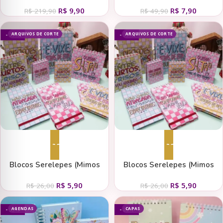
Encadernação (Tita)
Encadernação Polly (Tita)
R$
9,90
R$
7,90
R$
219,90
R$
49,90
ARQUIVOS DE CORTE
ARQUIVOS DE CORTE
- 77%
- 77%
Adicionar ao carrinho
Adicionar ao carrinho
Blocos Serelepes (Mimos
Blocos Serelepes (Mimos
Personalizados)
Personalizados)
R$
5,90
R$
5,90
R$
26,00
R$
26,00
AGENDAS
CAPAS
- 93%
- 89%