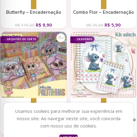
Adicionar ao carrinho
Adicionar ao carrinho
Butterfly – Encadernação
Combo Flor – Encadernação
Especial (Tita)
(Crys Arts)
R$
9,90
R$
5,90
R$
175,60
R$
35,00
ARQUIVOS DE CORTE
CADERNOS
- 83%
- 80%
Adicionar ao carrinho
Adicionar ao carrinho
Usamos cookies para melhorar sua experiência em
nosso site. Ao navegar neste site, você concorda
Coleção Palitinhas (Mimos
Combo Stitch – Encadernação
com nosso uso de cookies.
Personalizados)
(Crys Arts)
R$
8,90
R$
2,00
R$
52,90
R$
10,00