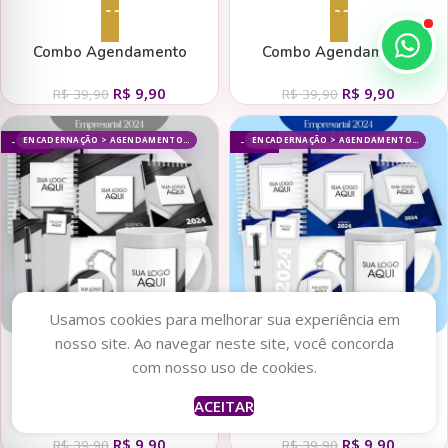
Adicionar ao carrinho
Adicionar ao carrinho
Combo Agendamento
Combo Agendamento
Empresarial – Vermelho 2024
Empresarial – Verde 2024
R$
9,90
R$
9,90
(Pamella)
(Pamella)
R$
39,90
R$
39,90
ENCADERNAÇÃO > AGENDAMENTO, ENCADERNAÇÃO > AGENDAS, ENCADERNAÇÃO
ENCADERNAÇÃO > AGENDAMENTO, ENCADERNAÇÃO > AGENDAS, ENCADERNAÇÃO
- 75%
- 75%
Usamos cookies para melhorar sua experiência em
nosso site. Ao navegar neste site, você concorda
Adicionar ao carrinho
Adicionar ao carrinho
com nosso uso de cookies.
Combo Agendamento
Combo Agendamento
ACEITAR
Empresarial – Cinza 2024
Empresarial – Azul 2024
R$
9,90
R$
9,90
(Pamella)
(Pamella)
R$
39,90
R$
39,90