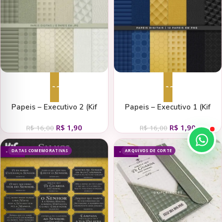
Adicionar ao carrinho
Adicionar ao carrinho
Papeis – Executivo 2 (Kif
Papeis – Executivo 1 (Kif
Criações)
Criações)
R$
1,90
R$
1,90
R$
16,00
R$
16,00
DATAS COMEMORATIVAS
ARQUIVOS DE CORTE
- 88%
- 88%