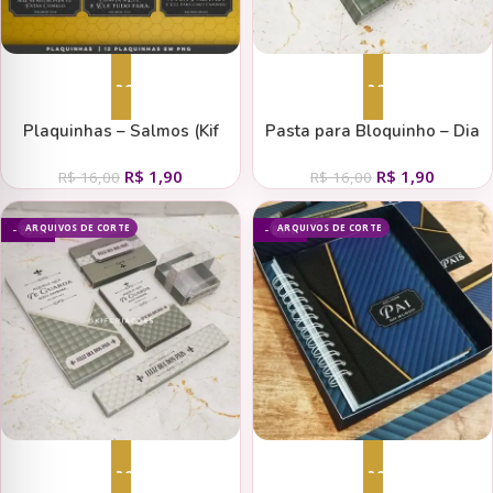
Adicionar ao carrinho
Adicionar ao carrinho
Plaquinhas – Salmos (Kif
Pasta para Bloquinho – Dia
Criações)
dos Pais (Kif Criações)
R$
1,90
R$
1,90
R$
16,00
R$
16,00
ARQUIVOS DE CORTE
ARQUIVOS DE CORTE
- 85%
- 84%
Adicionar ao carrinho
Adicionar ao carrinho