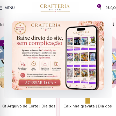
0
MENU
R$
0,0
Início
Datas Comemorativas > Dia dos Pais
ARQUIVOS DE CORTE
ARQUIVOS DE CORTE
- 86%
- 93%
Adicionar ao carrinho
Adicionar ao carrinho
Kit Arquivo de Corte | Dia dos
Caixinha gravata | Dia dos
Pais (Tudo Para Papelaria)
Pais (Tudo Para Papelaria)