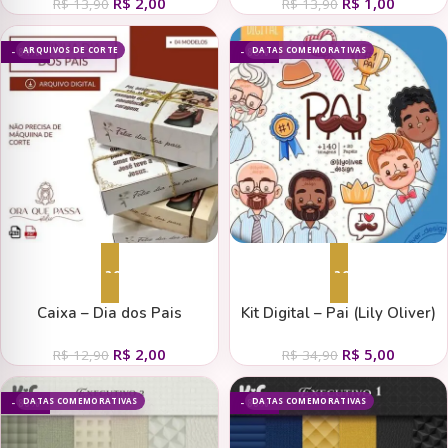
R$
2,00
R$
1,00
R$
13,90
R$
13,90
ARQUIVOS DE CORTE
DATAS COMEMORATIVAS
- 84%
- 86%
Adicionar ao carrinho
Adicionar ao carrinho
Caixa – Dia dos Pais
Kit Digital – Pai (Lily Oliver)
R$
2,00
R$
5,00
R$
12,90
R$
34,90
DATAS COMEMORATIVAS
DATAS COMEMORATIVAS
- 88%
- 88%