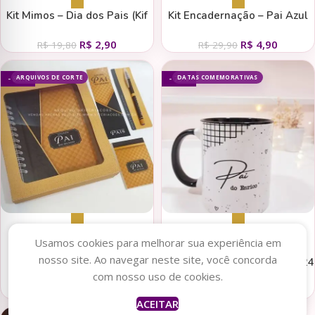
Kit Mimos – Dia dos Pais (Kif
Kit Encadernação – Pai Azul
Criações)
(Kif Criações)
R$
2,90
R$
4,90
R$
19,80
R$
29,90
ARQUIVOS DE CORTE
DATAS COMEMORATIVAS
- 84%
- 76%
Adicionar ao carrinho
Adicionar ao carrinho
Usamos cookies para melhorar sua experiência em
nosso site. Ao navegar neste site, você concorda
Kit Encadernação – Pai (Kif
Dia dos Pais Minimalista 2024
com nosso uso de cookies.
Criações)
– Estampas Canecas
R$
4,90
R$
6,00
R$
29,90
R$
24,90
ACEITAR