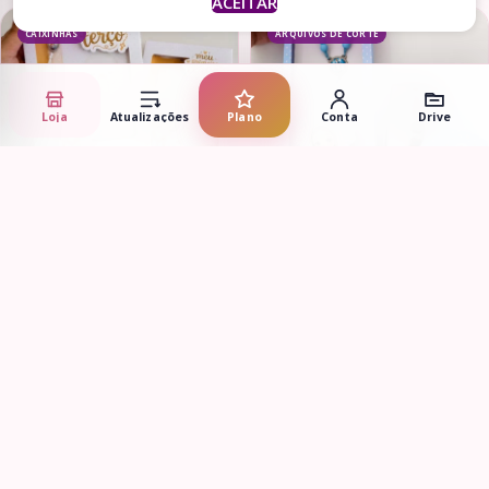
ACEITAR
CAIXINHAS
ARQUIVOS DE CORTE
Loja
Atualizações
Plano
Conta
Drive
Adicionar ao carrinho
Adicionar ao carrinho
Caixa Livrinho A6 + Terço
Nossa Senhora Caixa Terço +
Neutro
Brinde das Graças
R$
2,99
R$
2,99
ARQUIVOS DE CORTE
ARQUIVOS DE CORTE