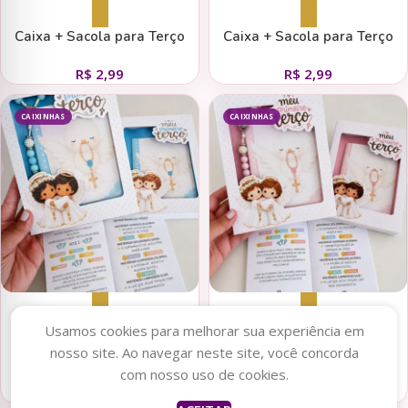
Adicionar ao carrinho
Adicionar ao carrinho
Caixa + Sacola para Terço
Caixa + Sacola para Terço
Eucaristia Rosa
Eucaristia Azul
R$
2,99
R$
2,99
CAIXINHAS
CAIXINHAS
Adicionar ao carrinho
Adicionar ao carrinho
Usamos cookies para melhorar sua experiência em
nosso site. Ao navegar neste site, você concorda
Caixa Livrinho A6 + Terço
Caixa Livrinho A6 + Terço
com nosso uso de cookies.
Azul
Rosa
R$
2,99
R$
2,99