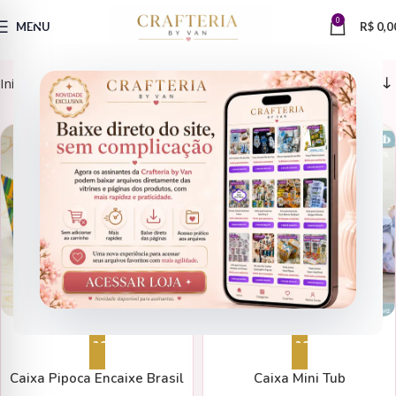
0
MENU
R$
0,0
Início
ASSINANTES
Caixinhas
ARQUIVOS DE CORTE
CAIXINHAS
Adicionar ao carrinho
Adicionar ao carrinho
Caixa Pipoca Encaixe Brasil
Caixa Mini Tub