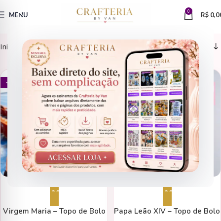
0
MENU
R$
0,0
Início
Arquivos de Corte
Camadas
ARQUIVOS DE CORTE
ARQUIVOS DE CORTE
- 78%
- 78%
Adicionar ao carrinho
Adicionar ao carrinho
Virgem Maria – Topo de Bolo
Papa Leão XIV – Topo de Bolo