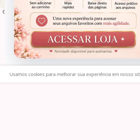
Caixa Box Mini Bolo ou Caneca –
Kit Caixas para Bo
Namorados
R$
3,90
R$
7,9
R$
19,99
R$
59,99
Usamos cookies para melhorar sua experiência em nosso sit