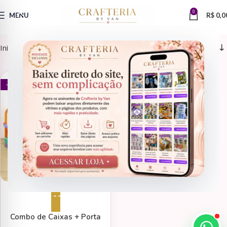
0
MENU
R$
0,0
Início
Arquivos de Corte > Porta Guardanapo
ARQUIVOS DE CORTE
- 80%
Adicionar ao carrinho
Combo de Caixas + Porta