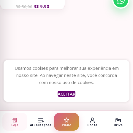
Guardanapo | Monstrinhos
R$
9,90
(Nilmara)
R$
50,00
Usamos cookies para melhorar sua experiência em
nosso site. Ao navegar neste site, você concorda
com nosso uso de cookies.
ACEITAR
Loja
Atualizações
Plano
Conta
Drive