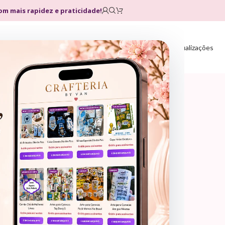
com mais rapidez e praticidade!
Home
Loja
Planos
Atualizações
rte > Mimos, Datas Comemorativas > Novembro Azul