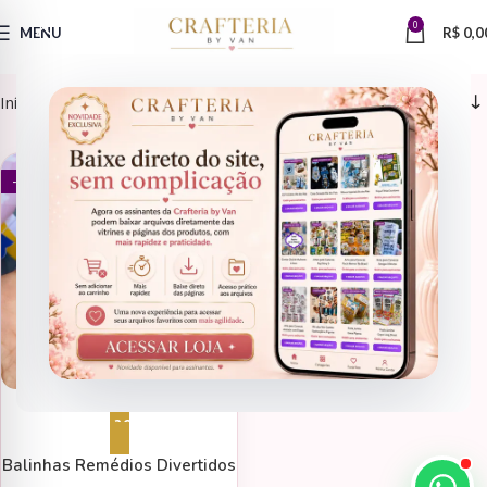
0
MENU
R$
0,0
Início
Arquivos de Corte > Clientes Mimos
ARQUIVOS DE CORTE
- 81%
Adicionar ao carrinho
Balinhas Remédios Divertidos