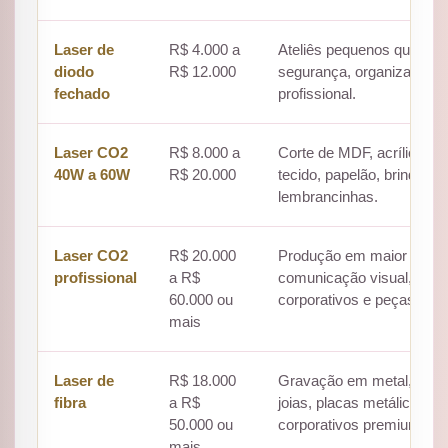
Laser de
R$ 4.000 a
Ateliês pequenos que de
diodo
R$ 12.000
segurança, organização e
fechado
profissional.
Laser CO2
R$ 8.000 a
Corte de MDF, acrílico, pa
40W a 60W
R$ 20.000
tecido, papelão, brindes e
lembrancinhas.
Laser CO2
R$ 20.000
Produção em maior volu
profissional
a R$
comunicação visual, brin
60.000 ou
corporativos e peças mai
mais
Laser de
R$ 18.000
Gravação em metal, inox,
fibra
a R$
joias, placas metálicas e 
50.000 ou
corporativos premium.
mais