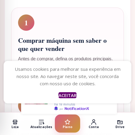
1
Comprar máquina sem saber o
que quer vender
Antes de comprar, defina os produtos principais.
Máquina para gravar caneta metálica não é a
Usamos cookies para melhorar sua experiência em
mesma escolha ideal para cortar caixas em MDF.
nosso site. Ao navegar neste site, você concorda
Caroline
acabou de
comprar
com nosso uso de cookies.
PDF Botton Espelho -
Tudo Posso Naquele
ACEITAR
Que Me Fortalece
2
há 18 minutos
por
Ignorar segurança
Loja
Atualizações
Plano
Conta
Drive
Laser exige cuidado real com fumaça, materiais,