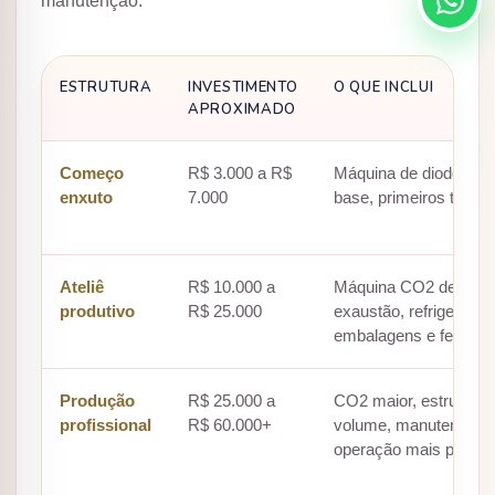
manutenção.
ESTRUTURA
INVESTIMENTO
O QUE INCLUI
APROXIMADO
Começo
R$ 3.000 a R$
Máquina de diodo, mat
enxuto
7.000
base, primeiros teste
Ateliê
R$ 10.000 a
Máquina CO2 de entrad
produtivo
R$ 25.000
exaustão, refrigeração
embalagens e ferrame
Produção
R$ 25.000 a
CO2 maior, estrutura 
profissional
R$ 60.000+
volume, manutenção,
operação mais profissi