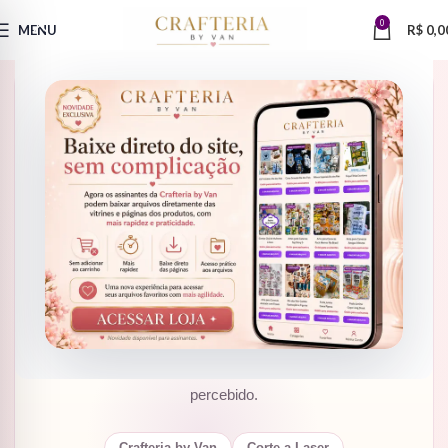
0
MENU
R$
0,0
TECNOLOGIA PARA ATELIÊS CRIATIVOS
Mercado de corte a laser:
como faturar com
brindes personalizados
Entenda como as máquinas de corte e gravação a laser
estão criando novas oportunidades para artesãs,
papelarias, ateliês criativos e pequenos negócios que
desejam vender brindes, lembrancinhas, peças
decorativas e produtos personalizados com alto valor
percebido.