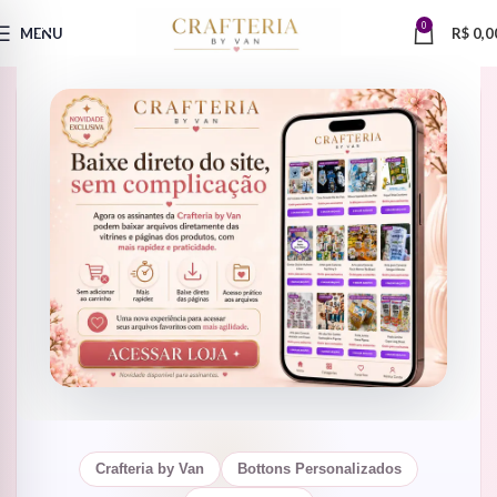
0
MENU
R$
0,0
RENDA CRIATIVA COM BAIXO INVESTIMENTO
Máquina de bottons:
um
mercado simples, barato
e cheio de possibilidades
Entenda por que a produção de bottons personalizados
pode ser uma excelente porta de entrada para quem quer
começar no mercado de brindes, lembrancinhas e
produtos criativos com investimento baixo, produção
rápida e alta personalização.
Crafteria by Van
Bottons Personalizados