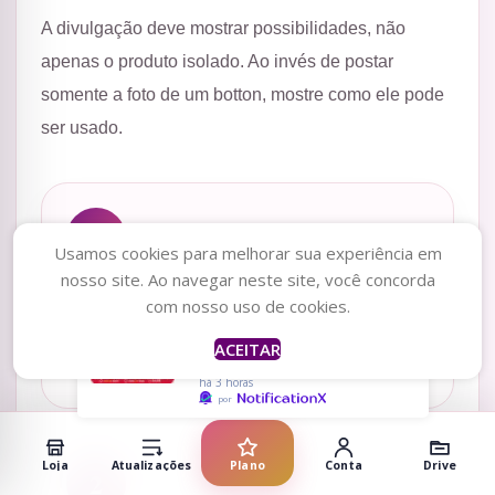
A divulgação deve mostrar possibilidades, não
apenas o produto isolado. Ao invés de postar
somente a foto de um botton, mostre como ele pode
ser usado.
1
Usamos cookies para melhorar sua experiência em
nosso site. Ao navegar neste site, você concorda
suellen
acabou de
Mostre kits prontos
comprar
com nosso uso de cookies.
Artes para canecas
Monte kits com 3, 5 ou 10 unidades para a cliente
Capivara & 1 more
ACEITAR
product
entender melhor a proposta.
há 3 horas
por
Loja
Atualizações
Plano
Conta
Drive
2