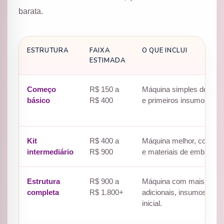
barata.
ESTRUTURA
FAIXA
O QUE INCLUI
ESTIMADA
Começo
R$ 150 a
Máquina simples de um 
básico
R$ 400
e primeiros insumos.
Kit
R$ 400 a
Máquina melhor, cortado
intermediário
R$ 900
e materiais de embalage
Estrutura
R$ 900 a
Máquina com mais opçõe
completa
R$ 1.800+
adicionais, insumos vari
inicial.