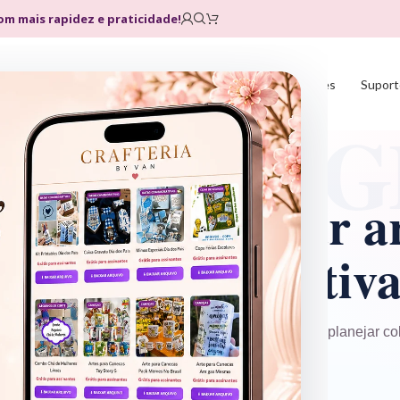
com mais rapidez e praticidade!
Home
Loja
Planos
Atualizações
Suport
INTELIGÊNCIA ARTIFICIAL
ini
pode ajudar ar
endedoras criativa
rma prática para criar ideias, organizar conteúdos, planejar co
xtos de venda e ganhar tempo na rotina do ateliê.