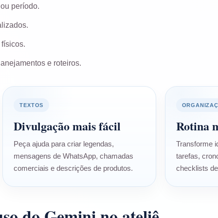
ou período.
lizados.
físicos.
lanejamentos e roteiros.
TEXTOS
ORGANIZA
Divulgação mais fácil
Rotina m
Peça ajuda para criar legendas,
Transforme id
mensagens de WhatsApp, chamadas
tarefas, cro
comerciais e descrições de produtos.
checklists d
so do Gemini no ateliê