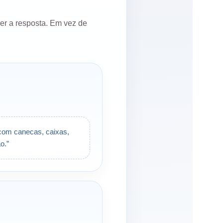
ser a resposta. Em vez de
com canecas, caixas,
o.”