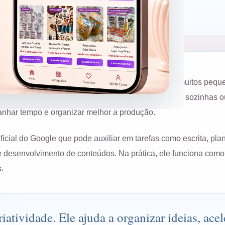
Crafteria by Van
Gemini
IA para ateliês
rramenta distante e passou a fazer parte da rotina de muitos peq
is de personalizados e empreendedoras que trabalham sozinhas 
nhar tempo e organizar melhor a produção.
ificial do Google que pode auxiliar em tarefas como escrita, pl
s e desenvolvimento de conteúdos. Na prática, ele funciona como
.
iatividade. Ele ajuda a organizar ideias, acel