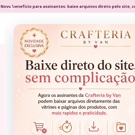
 Novo benefício para assinantes: baixe arquivos direto pelo site, 
Como o
Gem
empre
Entenda como usar o Gemini de fo
te