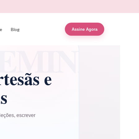
e
Blog
Assine Agora
tesãs e
s
leções, escrever