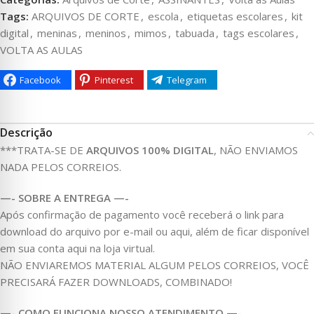
Tags:
ARQUIVOS DE CORTE
,
escola
,
etiquetas escolares
,
kit
digital
,
meninas
,
meninos
,
mimos
,
tabuada
,
tags escolares
,
VOLTA AS AULAS
Facebook
Pinterest
Telegram
Descrição
***TRATA-SE DE
ARQUIVOS 100% DIGITAL
, NÃO ENVIAMOS
NADA PELOS CORREIOS.
—- SOBRE A ENTREGA —-
Após confirmação de pagamento você receberá o link para
download do arquivo por e-mail ou aqui, além de ficar disponível
em sua conta aqui na loja virtual.
NÃO ENVIAREMOS MATERIAL ALGUM PELOS CORREIOS, VOCÊ
PRECISARÁ FAZER DOWNLOADS, COMBINADO!
—- COMO FUNCIONA NOSSO ATENDIMENTO —-