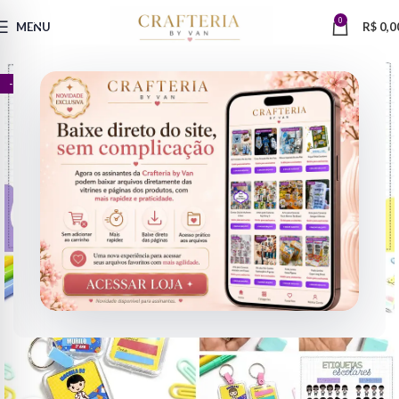
0
MENU
R$
0,0
- 83%