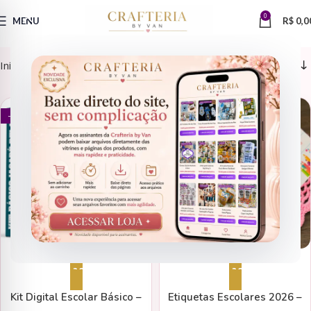
0
MENU
R$
0,0
Início
Arquivos de Corte
Etiquetas Escolares
CAPAS
ETIQUETAS ESCOLARES
- 34%
- 34%
Adicionar ao carrinho
Adicionar ao carrinho
Kit Digital Escolar Básico –
Etiquetas Escolares 2026 –