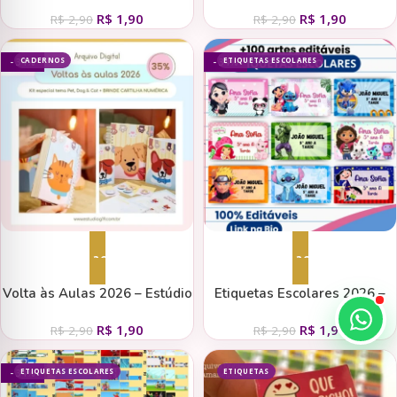
Jacaré Relax Puket
Recriar Papelaria
R$
1,90
R$
1,90
R$
2,90
R$
2,90
CADERNOS
ETIQUETAS ESCOLARES
- 34%
- 34%
Adicionar ao carrinho
Adicionar ao carrinho
Volta às Aulas 2026 – Estúdio
Etiquetas Escolares 2026 –
G19 | Tema Pet Cat & Dog
Criart Pixel
R$
1,90
R$
1,90
R$
2,90
R$
2,90
ETIQUETAS ESCOLARES
ETIQUETAS
- 34%