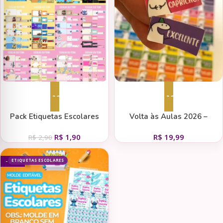
Adicionar ao carrinho
Adicionar ao carrinho
Pack Etiquetas Escolares
Volta às Aulas 2026 –
2026 – Natalia Moura
Etiquetas Incentivos – A Sua
R$
1,90
R$
19,99
Maneira Festas
R$
2,90
ETIQUETAS ESCOLARES
- 34%